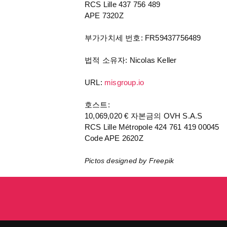
RCS Lille 437 756 489
APE 7320Z
부가가치세 번호: FR59437756489
법적 소유자: Nicolas Keller
URL:
misgroup.io
호스트:
10,069,020 € 자본금의 OVH S.A.S
RCS Lille Métropole 424 761 419 00045
Code APE 2620Z
Pictos designed by Freepik