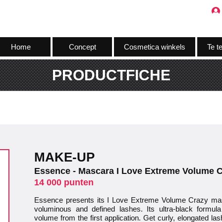
Home
Concept
Cosmetica winkels
Te t
PRODUCTFICHE
MAKE-UP
Essence - Mascara I Love Extreme Volume C
14 000 punten
Essence presents its I Love Extreme Volume Crazy masc
voluminous and defined lashes. Its ultra-black formula
volume from the first application. Get curly, elongated lash