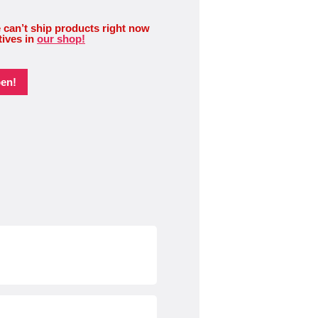
 can’t ship products right now
tives in
our shop!
pen!