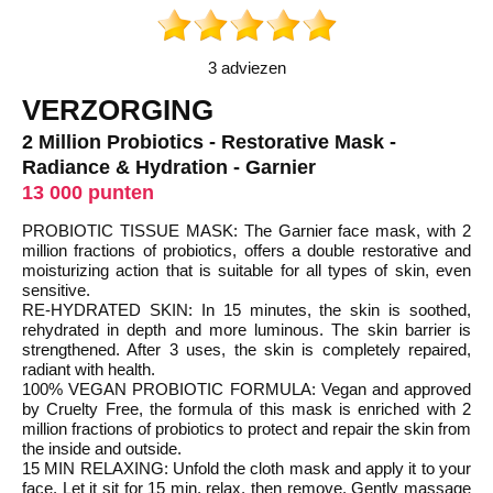
3 adviezen
VERZORGING
2 Million Probiotics - Restorative Mask -
Radiance & Hydration - Garnier
13 000 punten
PROBIOTIC TISSUE MASK: The Garnier face mask, with 2
million fractions of probiotics, offers a double restorative and
moisturizing action that is suitable for all types of skin, even
sensitive.
RE-HYDRATED SKIN: In 15 minutes, the skin is soothed,
rehydrated in depth and more luminous. The skin barrier is
strengthened. After 3 uses, the skin is completely repaired,
radiant with health.
100% VEGAN PROBIOTIC FORMULA: Vegan and approved
by Cruelty Free, the formula of this mask is enriched with 2
million fractions of probiotics to protect and repair the skin from
the inside and outside.
15 MIN RELAXING: Unfold the cloth mask and apply it to your
face. Let it sit for 15 min, relax, then remove. Gently massage