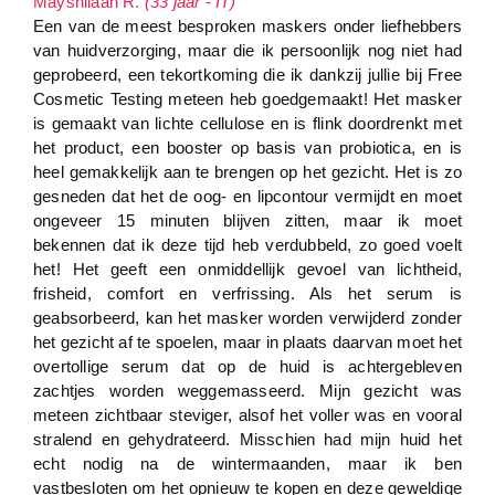
Mayshilaan R.
(33 jaar - IT)
Een van de meest besproken maskers onder liefhebbers
van huidverzorging, maar die ik persoonlijk nog niet had
geprobeerd, een tekortkoming die ik dankzij jullie bij Free
Cosmetic Testing meteen heb goedgemaakt! Het masker
is gemaakt van lichte cellulose en is flink doordrenkt met
het product, een booster op basis van probiotica, en is
heel gemakkelijk aan te brengen op het gezicht. Het is zo
gesneden dat het de oog- en lipcontour vermijdt en moet
ongeveer 15 minuten blijven zitten, maar ik moet
bekennen dat ik deze tijd heb verdubbeld, zo goed voelt
het! Het geeft een onmiddellijk gevoel van lichtheid,
frisheid, comfort en verfrissing. Als het serum is
geabsorbeerd, kan het masker worden verwijderd zonder
het gezicht af te spoelen, maar in plaats daarvan moet het
overtollige serum dat op de huid is achtergebleven
zachtjes worden weggemasseerd. Mijn gezicht was
meteen zichtbaar steviger, alsof het voller was en vooral
stralend en gehydrateerd. Misschien had mijn huid het
echt nodig na de wintermaanden, maar ik ben
vastbesloten om het opnieuw te kopen en deze geweldige