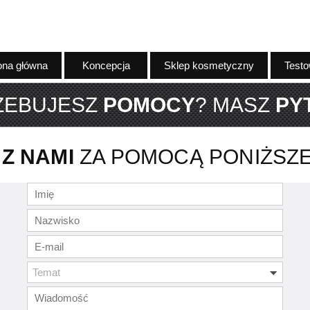
ona główna
Koncepcja
Sklep kosmetyczny
Testo
ZEBUJESZ
POMOCY
? MASZ
PY
Z NAMI
ZA POMOCĄ PONIŻSZ
Temat