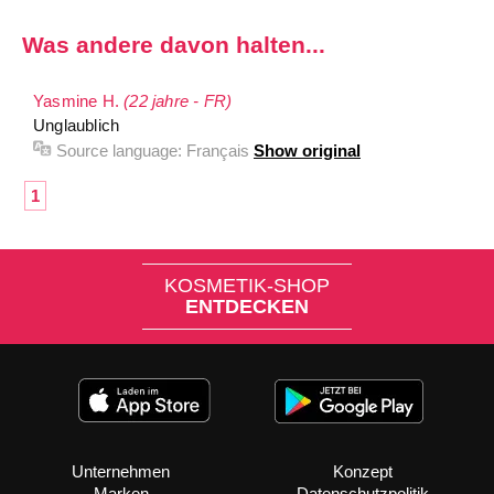
Was andere davon halten...
Yasmine H.
(22 jahre - FR)
Unglaublich
Source language:
Français
Show original
1
KOSMETIK-SHOP
ENTDECKEN
Unternehmen
Konzept
Marken
Datenschutzpolitik