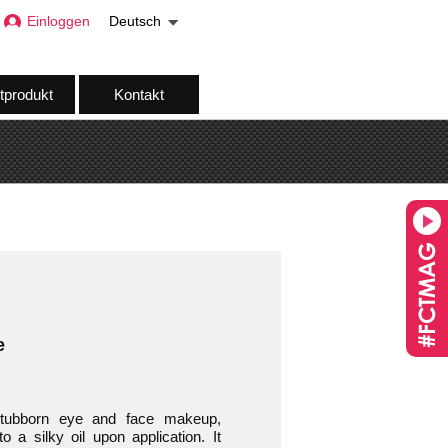
Einloggen
Deutsch
tprodukt
Kontakt
e
 stubborn eye and face makeup,
 a silky oil upon application. It