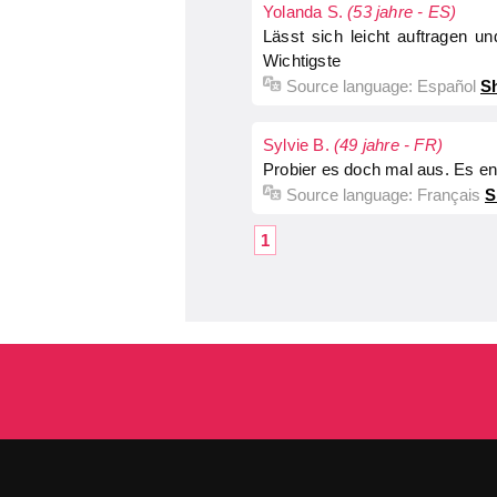
Yolanda S.
(53 jahre - ES)
Lässt sich leicht auftragen u
Wichtigste
Source language:
Español
Sh
Sylvie B.
(49 jahre - FR)
Probier es doch mal aus. Es en
Source language:
Français
S
1