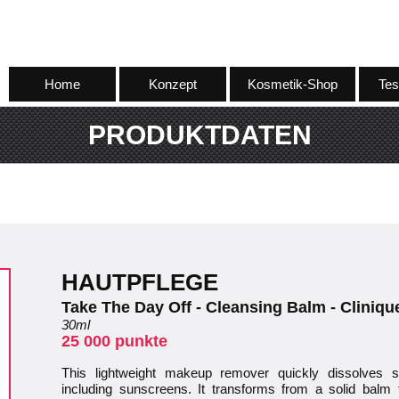
Home
Konzept
Kosmetik-Shop
Tes
PRODUKTDATEN
HAUTPFLEGE
Take The Day Off - Cleansing Balm - Cliniqu
30ml
25 000 punkte
This lightweight makeup remover quickly dissolves
including sunscreens. It transforms from a solid balm to