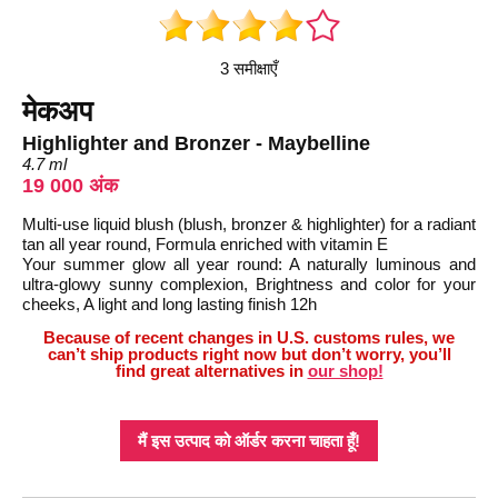
3 समीक्षाएँ
मेकअप
Highlighter and Bronzer - Maybelline
4.7 ml
19 000 अंक
Multi-use liquid blush (blush, bronzer & highlighter) for a radiant
tan all year round, Formula enriched with vitamin E
Your summer glow all year round: A naturally luminous and
ultra-glowy sunny complexion, Brightness and color for your
cheeks, A light and long lasting finish 12h
Because of recent changes in U.S. customs rules, we
can’t ship products right now but don’t worry, you’ll
find great alternatives in
our shop!
मैं इस उत्पाद को ऑर्डर करना चाहता हूँ!