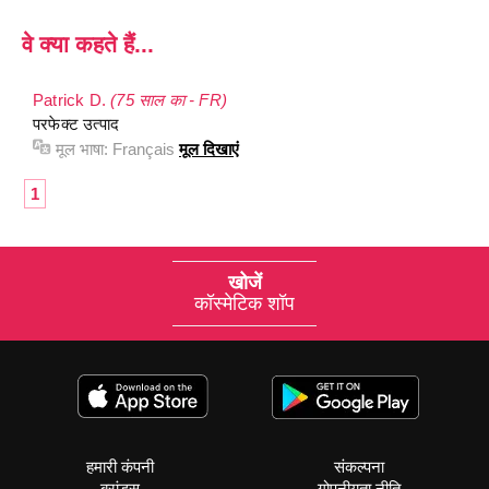
वे क्या कहते हैं...
Patrick D.
(75 साल का - FR)
परफेक्ट उत्पाद
मूल भाषा:
Français
मूल दिखाएं
1
खोजें
कॉस्मेटिक शॉप
हमारी कंपनी
संकल्पना
ब्रांड्स
गोपनीयता नीति