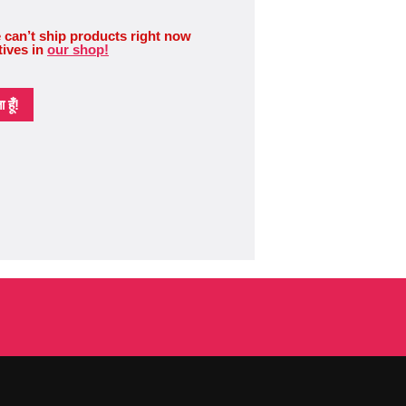
 can’t ship products right now
tives in
our shop!
हूँ!