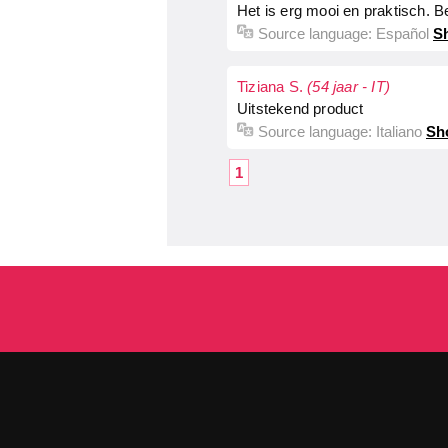
Het is erg mooi en praktisch. B
Source language:
Español
Sh
Tiziana S.
(54 jaar - IT)
Uitstekend product
Source language:
Italiano
Sh
1