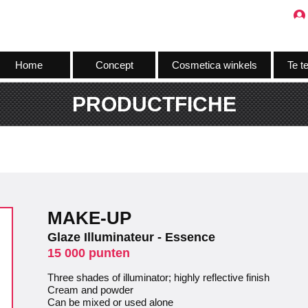
Home
Concept
Cosmetica winkels
Te t
PRODUCTFICHE
MAKE-UP
Glaze Illuminateur - Essence
15 000 punten
Three shades of illuminator; highly reflective finish
Cream and powder
Can be mixed or used alone