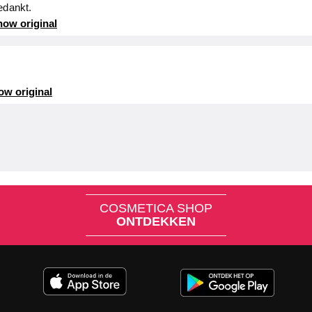
edankt.
ow original
ow original
COSMETICA SHOP
ONTDEKKEN