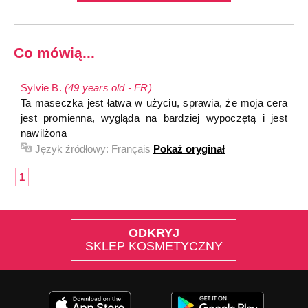
Co mówią...
Sylvie B.
(49 years old - FR)
Ta maseczka jest łatwa w użyciu, sprawia, że moja cera
jest promienna, wygląda na bardziej wypoczętą i jest
nawilżona
Język źródłowy:
Français
Pokaż oryginał
1
ODKRYJ
SKLEP KOSMETYCZNY