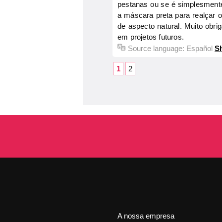
pestanas ou se é simplesmente
a máscara preta para realçar 
de aspecto natural. Muito obr
em projetos futuros.
Source language:
Español
Sh
1
2
A nossa empresa