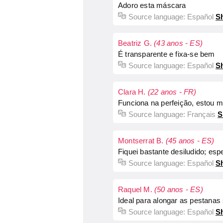
Adoro esta máscara
Source language:
Español
Sh
Beatriz G.
(43 anos - ES)
É transparente e fixa-se bem
Source language:
Español
Sh
Clara H.
(22 anos - FR)
Funciona na perfeição, estou mu
Source language:
Français
S
Montserrat B.
(45 anos - ES)
Fiquei bastante desiludido; e
Source language:
Español
Sh
Raquel M.
(50 anos - ES)
Ideal para alongar as pestana
Source language:
Español
Sh