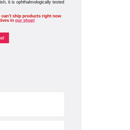
ish, it is ophthalmologically tested
 can’t ship products right now
tives in
our shop!
o!