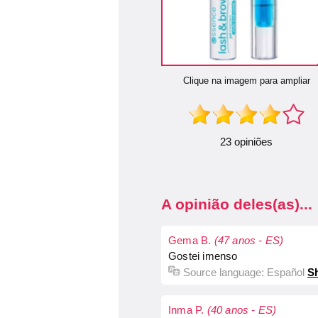
Clique na imagem para ampliar
23 opiniões
A opinião deles(as)...
Gema B.
(47 anos - ES)
Gostei imenso
Source language:
Español
Sh
Inma P.
(40 anos - ES)