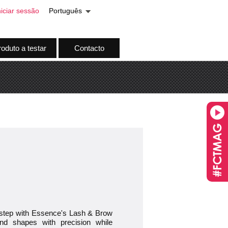
niciar sessão
Português
oduto a testar
Contacto
 step with Essence's Lash & Brow
and shapes with precision while