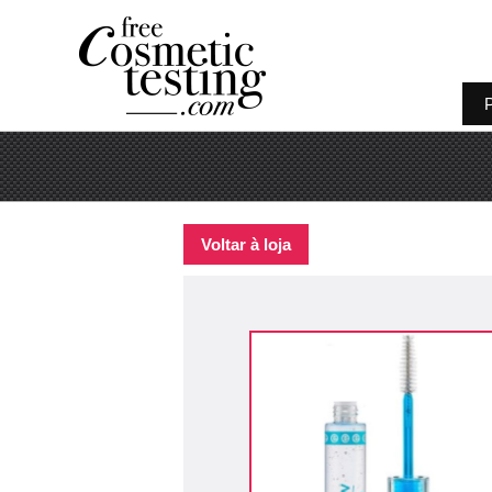
P
Voltar à loja