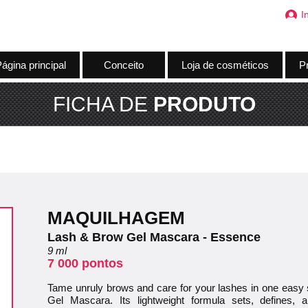
I
ágina principal
Conceito
Loja de cosméticos
Pr
FICHA DE
PRODUTO
MAQUILHAGEM
Lash & Brow Gel Mascara - Essence
9 ml
7 000 pontos
Tame unruly brows and care for your lashes in one easy
Gel Mascara. Its lightweight formula sets, defines, 