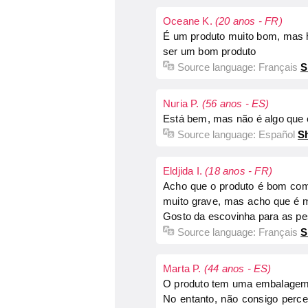
Oceane K.
(20 anos - FR)
É um produto muito bom, mas h
ser um bom produto
Source language:
Français
S
Nuria P.
(56 anos - ES)
Está bem, mas não é algo que 
Source language:
Español
Sh
Eldjida I.
(18 anos - FR)
Acho que o produto é bom como
muito grave, mas acho que é m
Gosto da escovinha para as pe
Source language:
Français
S
Marta P.
(44 anos - ES)
O produto tem uma embalagem e
No entanto, não consigo perce