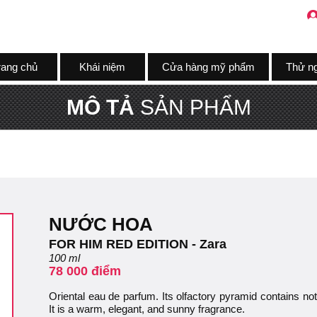
rang chủ
Khái niệm
Cửa hàng mỹ phẩm
Thử n
MÔ TẢ
SẢN PHẨM
NƯỚC HOA
FOR HIM RED EDITION - Zara
100 ml
78 000 điểm
Oriental eau de parfum. Its olfactory pyramid contains no
It is a warm, elegant, and sunny fragrance.