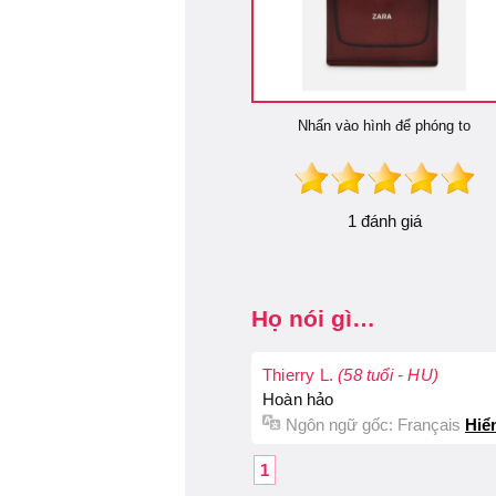
Nhấn vào hình để phóng to
1 đánh giá
Họ nói gì…
Thierry L.
(58 tuổi - HU)
Hoàn hảo
Ngôn ngữ gốc:
Français
Hiể
1