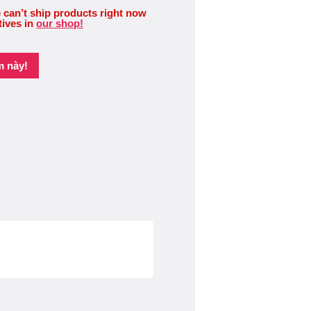
 can’t ship products right now
tives in
our shop!
m này!