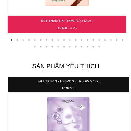
RÚT THĂM TIẾP THEO VÀO NGÀY
12 AUG 2026
SẢN PHẨM YÊU THÍCH
GLASS SKIN - HYDROGEL GLOW MASK
-
L'ORÉAL