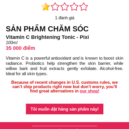
1 đánh giá
SẢN PHẨM CHĂM SÓC
Vitamin C Brightening Tonic - Pixi
100ml
35 000 điểm
Vitamin C is a powerful antioxidant and is known to boost skin
radiance. Probiotics help strengthen the skin barrier, while
willow bark and fruit extracts gently exfoliate. Alcohol-free.
Ideal for all skin types.
Because of recent changes in U.S. customs rules, we
can’t ship products right now but don’t worry, you’ll
find great alternatives in
our shop!
Tôi muốn đặt hàng sản phẩm này!