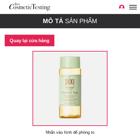
MÔ TẢ
SẢN PHẨM
Quay lại cửa hàng
Nhấn vào hình để phóng to