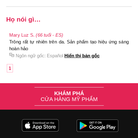
Họ nói gì…
Mary Luz S.
(66 tuổi - ES)
Trông rất tự nhiên trên da. Sản phẩm tạo hiệu ứng sáng
hoàn hảo
Ngôn ngữ gốc:
Español
Hiển thị bản gốc
1
KHÁM PHÁ
CỬA HÀNG MỸ PHẨM