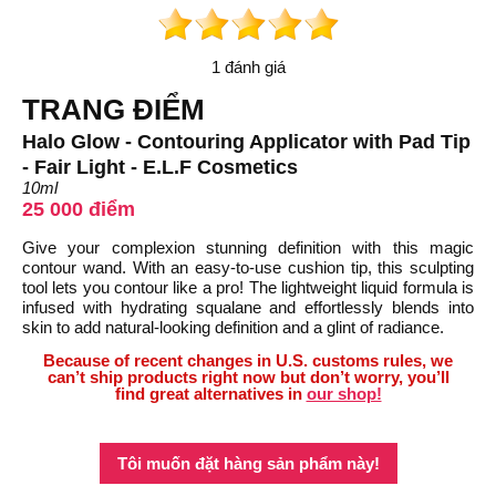
1 đánh giá
TRANG ĐIỂM
Halo Glow - Contouring Applicator with Pad Tip
- Fair Light - E.L.F Cosmetics
10ml
25 000 điểm
Give your complexion stunning definition with this magic
contour wand. With an easy-to-use cushion tip, this sculpting
tool lets you contour like a pro! The lightweight liquid formula is
infused with hydrating squalane and effortlessly blends into
skin to add natural-looking definition and a glint of radiance.
Because of recent changes in U.S. customs rules, we
can’t ship products right now but don’t worry, you’ll
find great alternatives in
our shop!
Tôi muốn đặt hàng sản phẩm này!