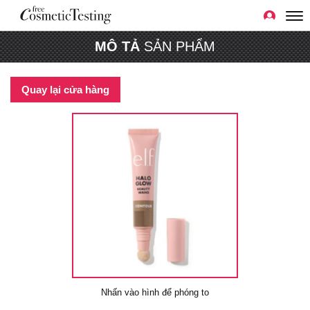
MÔ TẢ
SẢN PHẨM
Quay lại cửa hàng
Nhấn vào hình để phóng to