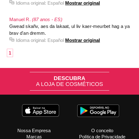
Idioma original:
Español
Mostrar original
Manuel R.
(87 anos - ES)
Gwead skañv, aes da lakaat, ul liv kaer-meurbet hag a ya
brav d'an dremm.
Idioma original:
Español
Mostrar original
1
DESCUBRA
A LOJA DE COSMÉTICOS
Nossa Empresa
O conceito
Marcas
Política de Privacidade