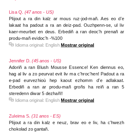
Lisa Q.
(47 anos - US)
Plijout a ra din kalz ar mous ruz-jod-mañ. Aes eo d'e
lakaat ha padout a ra an deiz-pad. Ouzhpenn-se, ul liv
kaer-meurbet en deus. Erbediñ a ran deoc'h prenañ ar
produ-mañ evidoc'h -%100
Idioma original:
English
Mostrar original
Jennifer D.
(45 anos - US)
Adoriñ a ran Blush Mousse Essence! Ken diennus eo,
hag al liv a zo peurvat evit liv ma c'hroc'hen! Padout a ra
e-pad eurvezhioù hep kaout ezhomm d'e adlakaat.
Erbediñ a ran ar produ-mañ groñs ha reiñ a ran 5
steredenn diwar 5 dezhañ!!
Idioma original:
English
Mostrar original
Zuleima S.
(31 anos - ES)
Plijout a ra din kalz e neuz, brav eo e liv, ha c'hwezh
chokolad zo gantañ.