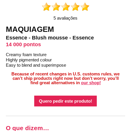
5 avaliações
MAQUIAGEM
Essence - Blush mousse - Essence
14 000 pontos
Creamy foam texture
Highly pigmented colour
Easy to blend and superimpose
Because of recent changes in U.S. customs rules, we
can’t ship products right now but don’t worry, you’ll
find great alternatives in
our shop!
Quero pedir este produto!
O que dizem…