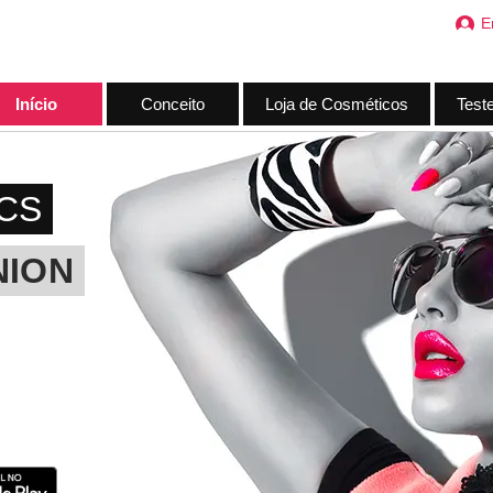
E
Início
Conceito
Loja de Cosméticos
Test
CS
NION