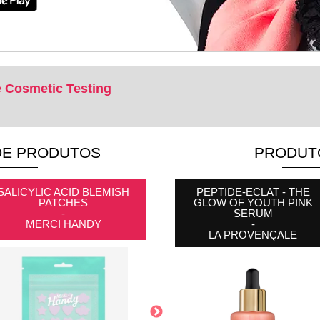
 Cosmetic Testing
DE PRODUTOS
PRODUT
SALICYLIC ACID BLEMISH
PACK OF 160 MINI BLACK
PEPTIDE-ECLAT - THE
PATCHES
ELASTIC BANDS
GLOW OF YOUTH PINK
-
-
SERUM
MERCI HANDY
NEW AND BOSS
-
LA PROVENÇALE