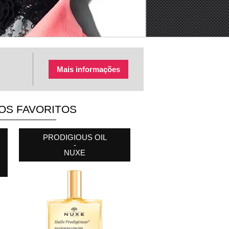
Mais informações
OS FAVORITOS
COTTON MAKEUP
PRODIGIOUS OIL
CAFFEINE BRIGHTENING
REMOVER PADS
-
EYE CONTOUR STICK
-
NUXE
-
BYPHASSE
WEST MONTH