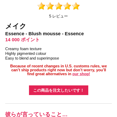
5 レビュー
メイク
Essence - Blush mousse - Essence
14 000 ポイント
Creamy foam texture
Highly pigmented colour
Easy to blend and superimpose
Because of recent changes in U.S. customs rules, we
can’t ship products right now but don’t worry, you’ll
find great alternatives in
our shop!
この商品を注文したいです！
彼らが言っていること…