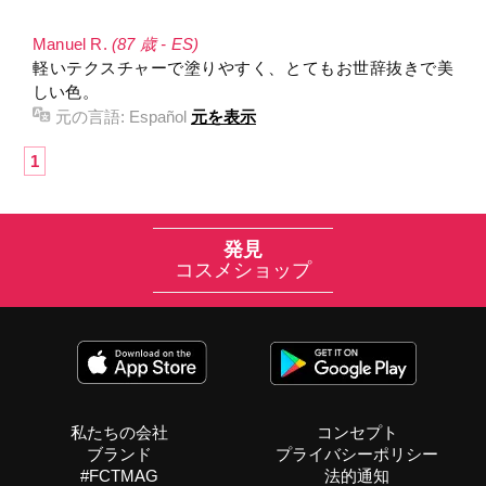
Manuel R.
(87 歳 - ES)
軽いテクスチャーで塗りやすく、とてもお世辞抜きで美
しい色。
元の言語:
Español
元を表示
1
発見
コスメショップ
私たちの会社
コンセプト
ブランド
プライバシーポリシー
#FCTMAG
法的通知