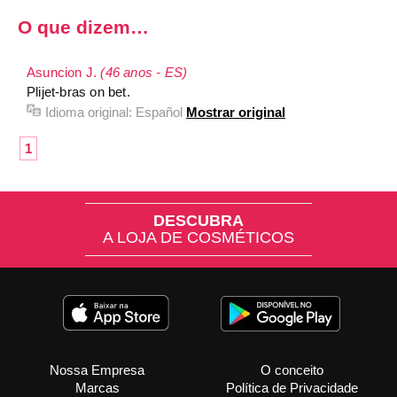
O que dizem…
Asuncion J.
(46 anos - ES)
Plijet-bras on bet.
Idioma original:
Español
Mostrar original
1
DESCUBRA
A LOJA DE COSMÉTICOS
Nossa Empresa
O conceito
Marcas
Política de Privacidade