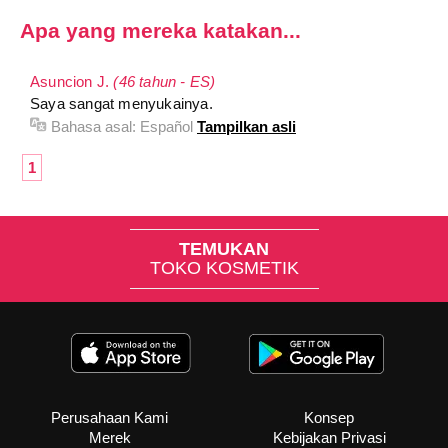
Apa yang mereka katakan...
Asuncion J.
(46 tahun - ES)
Saya sangat menyukainya.
Bahasa asal:
Español
Tampilkan asli
1
TEMUKAN
TOKO KOSMETIK
Perusahaan Kami
Konsep
Merek
Kebijakan Privasi