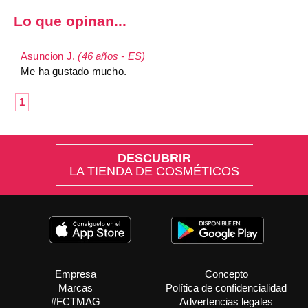
Lo que opinan...
Asuncion J.
(46 años - ES)
Me ha gustado mucho.
1
DESCUBRIR
LA TIENDA DE COSMÉTICOS
Empresa
Concepto
Marcas
Política de confidencialidad
#FCTMAG
Advertencias legales