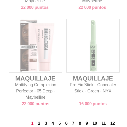
Maybelline
Maybelline
22 000 puntos
22 000 puntos
MAQUILLAJE
MAQUILLAJE
Mattifying Complexion
Pro Fix Stick - Concealer
Perfector - 05 Deep -
Stick - Green - NYX
Maybelline
22 000 puntos
16 000 puntos
1
2
3
4
5
6
7
8
9
10
11
12