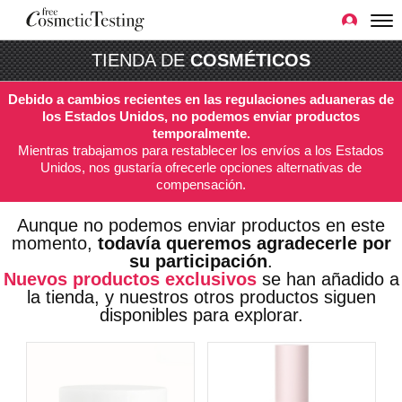
TIENDA DE
COSMÉTICOS
Debido a cambios recientes en las regulaciones aduaneras de
los Estados Unidos, no podemos enviar productos
temporalmente.
Mientras trabajamos para restablecer los envíos a los Estados
Unidos, nos gustaría ofrecerle opciones alternativas de
compensación.
Aunque no podemos enviar productos en este
momento,
todavía queremos agradecerle por
su participación
.
Nuevos productos exclusivos
se han añadido a
la tienda, y nuestros otros productos siguen
disponibles para explorar.