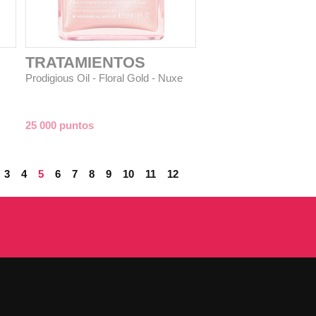
TRATAMIENTOS
Prodigious Oil - Floral Gold - Nuxe
25 000 puntos
3
4
5
6
7
8
9
10
11
12