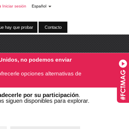
Iniciar sesión
Español
ue hay que probar
Contacto
 Unidos, no podemos enviar
frecerle opciones alternativas de
decerle por su participación
.
s siguen disponibles para explorar.