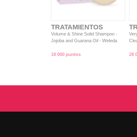
TRATAMIENTOS
T
Volume & Shine Solid Shampoo -
Ver
Jojoba and Guarana Oil - Weleda
Cle
18 000 puntos
28 