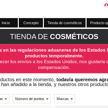
Inicio
Concepto
Tienda de cosméticos
Producto q
TIENDA DE
COSMÉTICOS
s en las regulaciones aduaneras de los Estados
productos temporalmente.
ecer los envíos a los Estados Unidos, nos gustaría o
compensación.
oductos en este momento,
todavía queremos agra
han añadido a la tienda, y nuestros otros producto
as
Número de puntos
Marcas