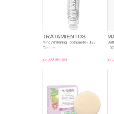
TRATAMIENTOS
M
Mint Whitening Toothpaste - 123
But
Cosmé
- 0
25 000 puntos
20 