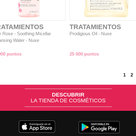
RATAMIENTOS
TRATAMIENTOS
y Rose - Soothing Micellar
Prodigious Oil - Nuxe
ansing Water - Nuxe
000 puntos
25 000 puntos
1
2
DESCUBRIR
LA TIENDA DE COSMÉTICOS