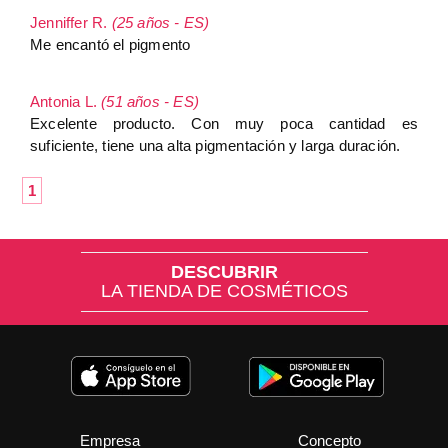
Jenniffer R.
(25 años - ES)
Me encantó el pigmento
Antonia L.
(51 años - ES)
Excelente producto. Con muy poca cantidad es
suficiente, tiene una alta pigmentación y larga duración.
1
DESCUBRIR
LA TIENDA DE COSMÉTICOS
Empresa
Concepto