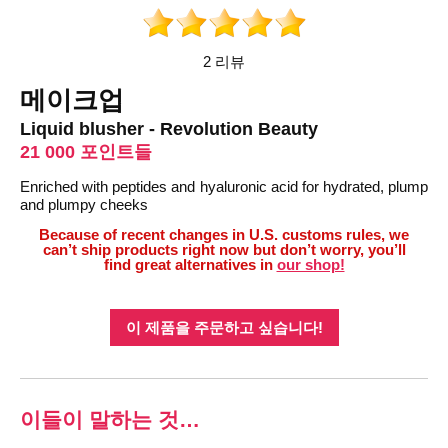
2 리뷰
메이크업
Liquid blusher - Revolution Beauty
21 000 포인트들
Enriched with peptides and hyaluronic acid for hydrated, plump
and plumpy cheeks
Because of recent changes in U.S. customs rules, we
can’t ship products right now but don’t worry, you’ll
find great alternatives in
our shop!
이 제품을 주문하고 싶습니다!
이들이 말하는 것…