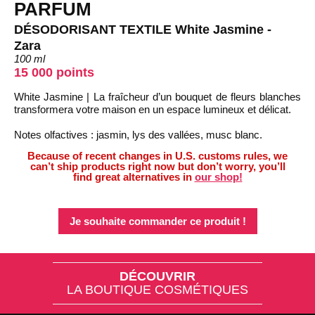
PARFUM
DÉSODORISANT TEXTILE White Jasmine -
Zara
100 ml
15 000 points
White Jasmine | La fraîcheur d’un bouquet de fleurs blanches
transformera votre maison en un espace lumineux et délicat.
Notes olfactives : jasmin, lys des vallées, musc blanc.
Because of recent changes in U.S. customs rules, we
can’t ship products right now but don’t worry, you’ll
find great alternatives in
our shop!
Je souhaite commander ce produit !
DÉCOUVRIR
LA BOUTIQUE COSMÉTIQUES