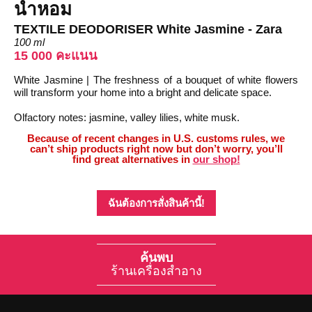
น้ำหอม
TEXTILE DEODORISER White Jasmine - Zara
100 ml
15 000 คะแนน
White Jasmine | The freshness of a bouquet of white flowers
will transform your home into a bright and delicate space.
Olfactory notes: jasmine, valley lilies, white musk.
Because of recent changes in U.S. customs rules, we
can’t ship products right now but don’t worry, you’ll
find great alternatives in
our shop!
ฉันต้องการสั่งสินค้านี้!
ค้นพบ
ร้านเครื่องสำอาง