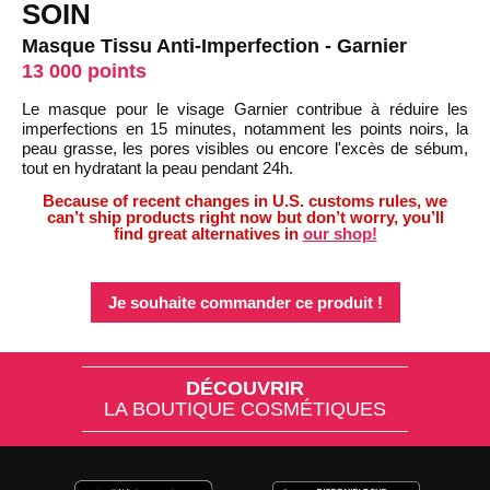
SOIN
Masque Tissu Anti-Imperfection - Garnier
13 000 points
Le masque pour le visage Garnier contribue à réduire les
imperfections en 15 minutes, notamment les points noirs, la
peau grasse, les pores visibles ou encore l'excès de sébum,
tout en hydratant la peau pendant 24h.
Because of recent changes in U.S. customs rules, we
can’t ship products right now but don’t worry, you’ll
find great alternatives in
our shop!
Je souhaite commander ce produit !
DÉCOUVRIR
LA BOUTIQUE COSMÉTIQUES