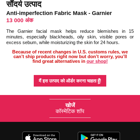
सौंदर्य उत्पाद
Anti-imperfection Fabric Mask - Garnier
13 000 अंक
The Garnier facial mask helps reduce blemishes in 15
minutes, especially blackheads, oily skin, visible pores or
excess sebum, while moisturizing the skin for 24 hours.
Because of recent changes in U.S. customs rules, we
can’t ship products right now but don’t worry, you’ll
find great alternatives in
our shop!
मैं इस उत्पाद को ऑर्डर करना चाहता हूँ!
खोजें
कॉस्मेटिक शॉप