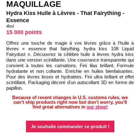
MAQUILLAGE
Hydra Kiss Huile à Lèvres - That Fairything -
Essence
4ml
15 000 points
Offrez une touche de magie à vos lèvres grâce à l’huile à
lèvres « essence that fairything. hydra kiss 108 Liquid
Fairydust ». Découvrez la célèbre huile à lèvres hydra kiss
dans une version scintillante. Une couvrance transparente qui
convient à toutes les carnations. Fini lilas brillant. Formule
hydratante et non collante. Enrichie en huiles bienfaisantes.
Pour des lèvres lisses et hydratées. Fini ultra brillant et effet
scintillant. Packaging décoré d’un autocollant 3D en forme de
papillon.
Because of recent changes in U.S. customs rules, we
can’t ship products right now but don’t worry, you’ll
find great alternatives in
our shop!
Je souhaite commander ce produit !