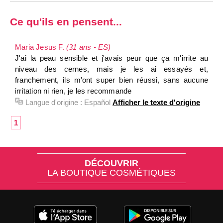
Ce qu'ils en pensent...
Maria Jesus F.
(31 ans - ES)
J'ai la peau sensible et j'avais peur que ça m'irrite au
niveau des cernes, mais je les ai essayés et,
franchement, ils m'ont super bien réussi, sans aucune
irritation ni rien, je les recommande
Langue d'origine :
Español
Afficher le texte d'origine
1
DÉCOUVRIR
LA BOUTIQUE COSMÉTIQUES