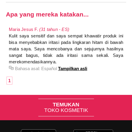
Apa yang mereka katakan...
Maria Jesus F.
(31 tahun - ES)
Kulit saya sensitif dan saya sempat khawatir produk ini
bisa menyebabkan iritasi pada lingkaran hitam di bawah
mata saya. Saya mencobanya dan sejujurnya hasilnya
sangat bagus, tidak ada iritasi sama sekali. Saya
merekomendasikannya.
Bahasa asal:
Español
Tampilkan asli
1
TEMUKAN
TOKO KOSMETIK