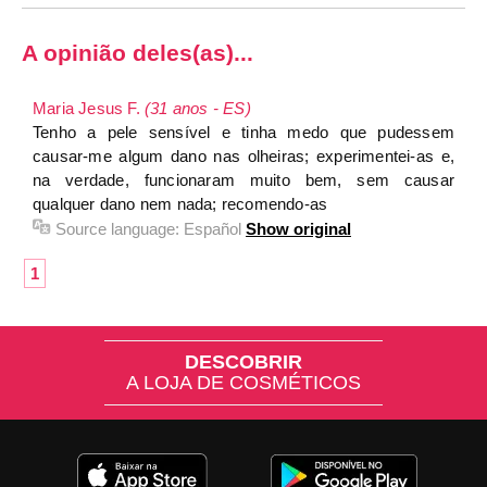
A opinião deles(as)...
Maria Jesus F.
(31 anos - ES)
Tenho a pele sensível e tinha medo que pudessem
causar-me algum dano nas olheiras; experimentei-as e,
na verdade, funcionaram muito bem, sem causar
qualquer dano nem nada; recomendo-as
Source language:
Español
Show original
1
DESCOBRIR
A LOJA DE COSMÉTICOS