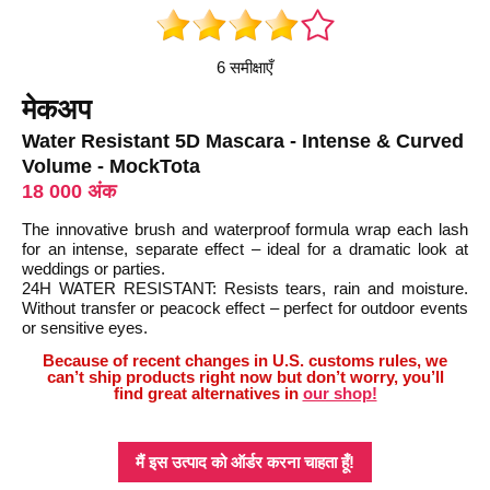
6 समीक्षाएँ
मेकअप
Water Resistant 5D Mascara - Intense & Curved
Volume - MockTota
18 000 अंक
The innovative brush and waterproof formula wrap each lash
for an intense, separate effect – ideal for a dramatic look at
weddings or parties.
24H WATER RESISTANT: Resists tears, rain and moisture.
Without transfer or peacock effect – perfect for outdoor events
or sensitive eyes.
Because of recent changes in U.S. customs rules, we
can’t ship products right now but don’t worry, you’ll
find great alternatives in
our shop!
मैं इस उत्पाद को ऑर्डर करना चाहता हूँ!