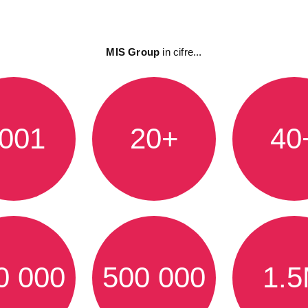
MIS Group
in cifre...
001
20+
40
0 000
500 000
1.