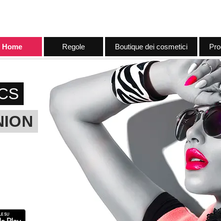
Home
Regole
Boutique dei cosmetici
Pro
CS
NION