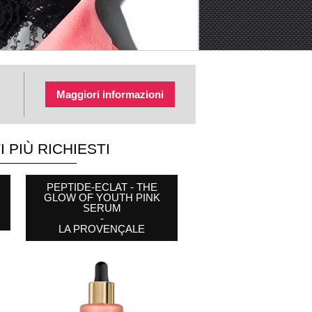
Maggiori informazioni
 PIÙ RICHIESTI
COTTON MAKEUP
PEPTIDE-ECLAT - THE
CAFFEINE BRIGHTENING
REMOVER PADS
GLOW OF YOUTH PINK
EYE CONTOUR STICK
-
SERUM
-
BYPHASSE
-
WEST MONTH
LA PROVENÇALE