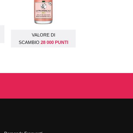
DRAW ON
DRAW ON
VALORE DI
02 SEPT 2026
09 SEPT 2026
SCAMBIO
28 000 PUNTI