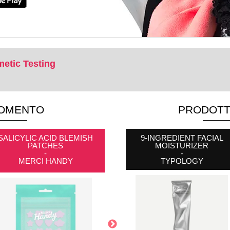
etic Testing
MOMENTO
PRODOTTI
SALICYLIC ACID BLEMISH
PACK OF 160 MINI BLACK
9-INGREDIENT FACIAL
PATCHES
ELASTIC BANDS
MOISTURIZER
-
-
-
MERCI HANDY
NEW AND BOSS
TYPOLOGY