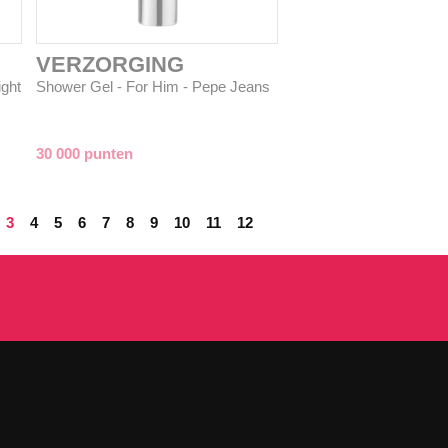
VERZORGING
ight
Shower Gel - For Him - Pepe Jeans
30 000 punten
3
4
5
6
7
8
9
10
11
12