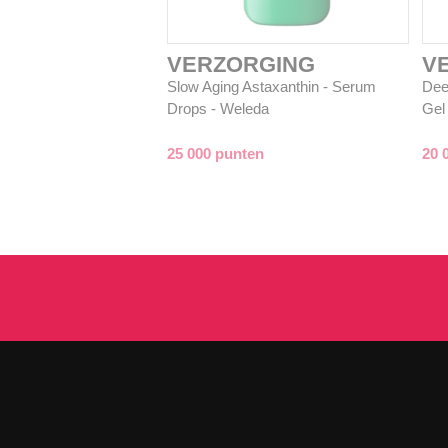
VERZORGING
V
Slow Aging Astaxanthin - Serum
Deep
Drops - Weleda
Gel
25 000 punten
20 