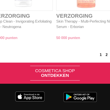
ERZORGING
VERZORGING
 Clean - Invigorating Exfoliating
Skin Therapy - Multi-Perfecting N
 - Neutrogena
Serum - Erborian
000 punten
50 000 punten
1
2
COSMETICA SHOP
ONTDEKKEN