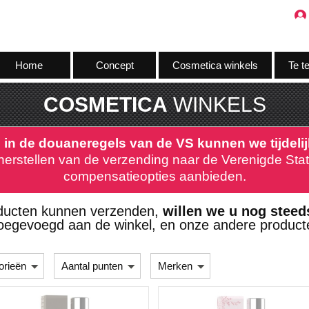
Home
Concept
Cosmetica winkels
Te t
COSMETICA
WINKELS
 in de douaneregels van de VS kunnen we tijdeli
herstellen van de verzending naar de Verenigde State
compensatieopties aanbieden.
ducten kunnen verzenden,
willen we u nog stee
toegevoegd aan de winkel, en onze andere producte
orieën
Aantal punten
Merken