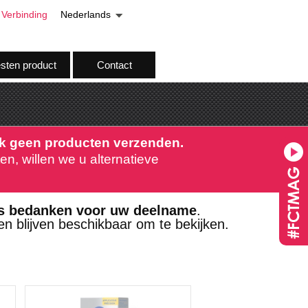
Verbinding
Nederlands
esten product
Contact
jk geen producten verzenden.
n, willen we u alternatieve
ds bedanken voor uw deelname
.
n blijven beschikbaar om te bekijken.