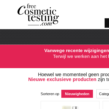
Vanwege recente wijzigingen
Terwijl we werken aan het 
Hoewel we momenteel geen pro
Nieuwe exclusieve producten
zijn 
Sorteren op
Nieuwigheden
Categ