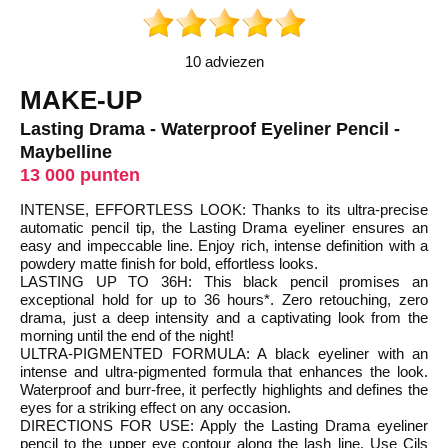
10 adviezen
MAKE-UP
Lasting Drama - Waterproof Eyeliner Pencil -
Maybelline
13 000 punten
INTENSE, EFFORTLESS LOOK: Thanks to its ultra-precise
automatic pencil tip, the Lasting Drama eyeliner ensures an
easy and impeccable line. Enjoy rich, intense definition with a
powdery matte finish for bold, effortless looks.
LASTING UP TO 36H: This black pencil promises an
exceptional hold for up to 36 hours*. Zero retouching, zero
drama, just a deep intensity and a captivating look from the
morning until the end of the night!
ULTRA-PIGMENTED FORMULA: A black eyeliner with an
intense and ultra-pigmented formula that enhances the look.
Waterproof and burr-free, it perfectly highlights and defines the
eyes for a striking effect on any occasion.
DIRECTIONS FOR USE: Apply the Lasting Drama eyeliner
pencil to the upper eye contour along the lash line. Use Cils