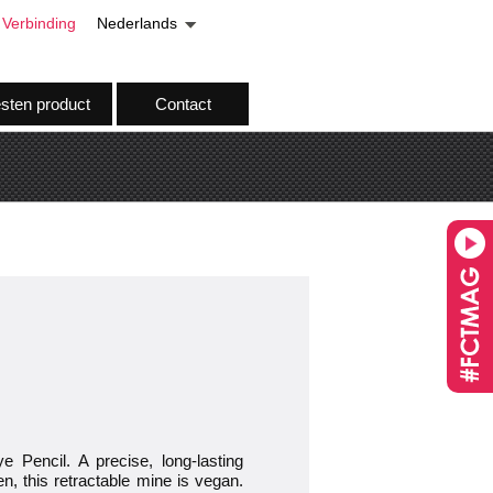
Verbinding
Nederlands
esten product
Contact
e Pencil. A precise, long-lasting
n, this retractable mine is vegan.