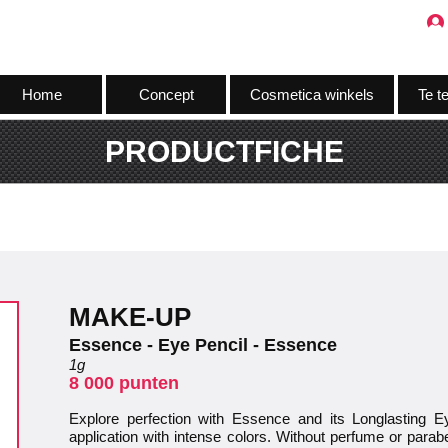
Home
Concept
Cosmetica winkels
Te t
PRODUCTFICHE
MAKE-UP
Essence - Eye Pencil - Essence
1g
8 000 punten
Explore perfection with Essence and its Longlasting Ey
application with intense colors. Without perfume or parabe