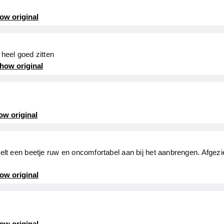
ow original
 heel goed zitten
how original
ow original
lt een beetje ruw en oncomfortabel aan bij het aanbrengen. Afgezie
ow original
ow original