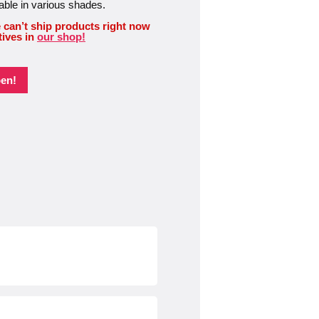
lable in various shades.
 can’t ship products right now
tives in
our shop!
pen!