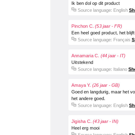
Ik ben dol op dit product
Source language:
English
Sh
Pinchon C.
(53 jaar - FR)
Een heel goed product, het blijft
Source language:
Français
S
Annamaria C.
(44 jaar - IT)
Uitstekend
Source language:
Italiano
Sh
Amaya Y.
(26 jaar - GB)
Goed en langdurig, maar het voe
het andere goed.
Source language:
English
Sh
Jigisha C.
(43 jaar - IN)
Heel erg mooi
Source language:
English
Sh