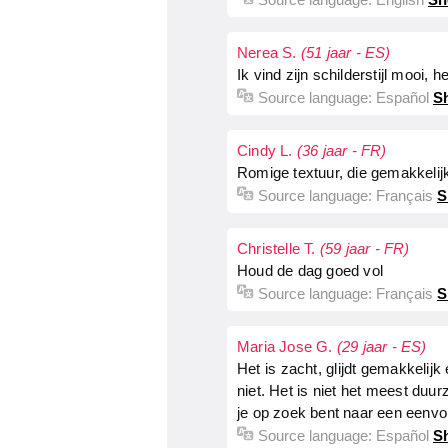
Nerea S.
(51 jaar - ES)
Ik vind zijn schilderstijl mooi, h
Source language:
Español
Sh
Cindy L.
(36 jaar - FR)
Romige textuur, die gemakkelijk
Source language:
Français
S
Christelle T.
(59 jaar - FR)
Houd de dag goed vol
Source language:
Français
S
Maria Jose G.
(29 jaar - ES)
Het is zacht, glijdt gemakkelijk
niet. Het is niet het meest duur
je op zoek bent naar een eenvo
Source language:
Español
Sh