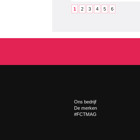
1
2
3
4
5
6
Ons bedrijf
De merken
#FCTMAG