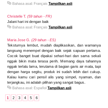
Bahasa asal:
Français
Tampilkan asli
Christelle T.
(59 tahun - FR)
Jalani hari ini dengan baik
Bahasa asal:
Français
Tampilkan asli
Maria Jose G.
(29 tahun - ES)
Teksturnya lembut, mudah diaplikasikan, dan warnanya
langsung menempel dengan baik sejak sapuan pertama.
Cocok banget buat dipakai sehari-hari dan sama sekali
nggak bikin mata terasa perih. Memang daya tahannya
nggak terlalu lama, terutama di bagian garis air mata, tapi
dengan harga segitu, produk ini sudah lebih dari cukup.
Kalau kamu cari pensil alis yang simpel, nyaman, dan
terjangkau, ini adalah pilihan yang sangat bagus.
Bahasa asal:
Español
Tampilkan asli
1
2
3
4
5
6