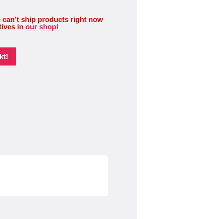
 can’t ship products right now
tives in
our shop!
kt!