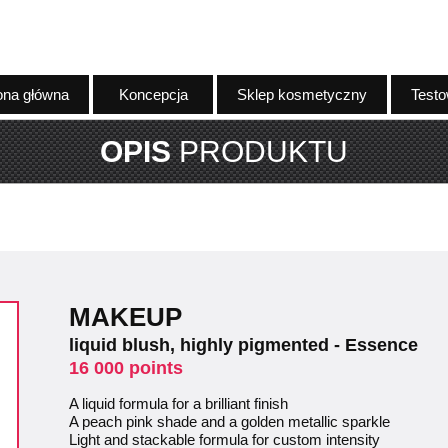
ona główna
Koncepcja
Sklep kosmetyczny
Testo
OPIS
PRODUKTU
MAKEUP
liquid blush, highly pigmented - Essence
16 000 points
A liquid formula for a brilliant finish
A peach pink shade and a golden metallic sparkle
Light and stackable formula for custom intensity