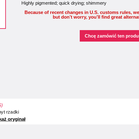
Highly pigmented; quick drying; shimmery
Because of recent changes in U.S. customs rules, we
but don’t worry, you’ll find great alterna
Chcę zamówić ten produ
S)
byt rzadki
każ oryginał