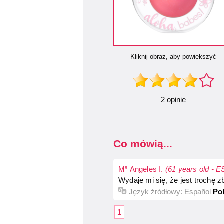
Kliknij obraz, aby powiększyć
2 opinie
Co mówią...
Mª Angeles I.
(61 years old - E
Wydaje mi się, że jest trochę z
Język źródłowy:
Español
Po
1