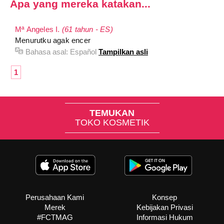
Apa yang mereka katakan...
Mª Angeles I.
(61 tahun - ES)
Menurutku agak encer
Bahasa asal:
Español
Tampilkan asli
1
TEMUKAN
TOKO KOSMETIK
Perusahaan Kami
Konsep
Merek
Kebijakan Privasi
#FCTMAG
Informasi Hukum