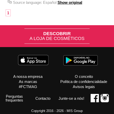
Source language:
Español
Show original
1
DESCOBRIR
A LOJA DE COSMÉTICOS
A nossa empresa
O conceito
As marcas
Política de confidencialidade
#FCTMAG
Avisos legais
Perguntas
Contacto
Junte-se a nós!
frequentes
Copyright 2016 - 2026 -
MIS Group