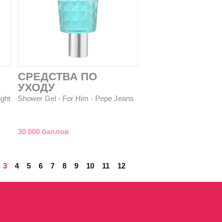
СРЕДСТВА ПО
УХОДУ
ight
Shower Gel - For Him - Pepe Jeans
30 000 баллов
3
4
5
6
7
8
9
10
11
12