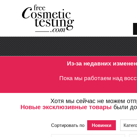
Из-за недавних измене
Пока мы работаем над вос
Хотя мы сейчас не можем от
Новые эксклюзивные товары
были до
Сортировать по
Новинки
Катег