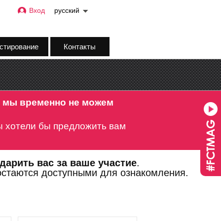
Вход
русский
стирование
Контакты
А мы временно не можем
 хотели бы предложить вам
дарить вас за ваше участие
.
остаются доступными для ознакомления.