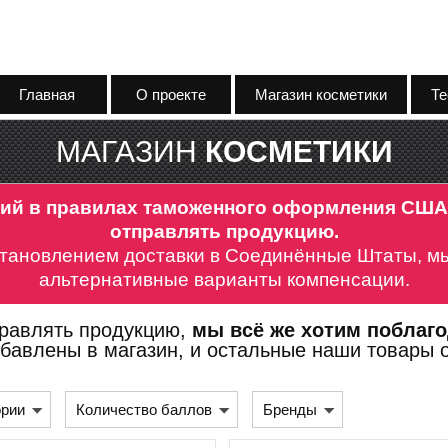
Главная
О проекте
Магазин косметики
Те
МАГАЗИН
КОСМЕТИКИ
ний в правилах таможенного оформления СШ
отправлять продукцию.
становлением доставки в Соединённые Штаты, мы
альтернативные варианты компенсации.
правлять продукцию,
мы всё же хотим поблаго
бавлены в магазин, и остальные наши товары 
ории
Количество баллов
Бренды