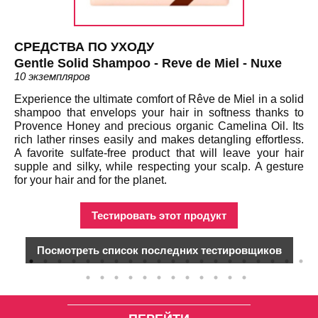
СРЕДСТВА ПО УХОДУ
С
Gentle Solid Shampoo - Reve de Miel - Nuxe
Sa
10 экземпляров
9 
Experience the ultimate comfort of Rêve de Miel in a solid
Th
shampoo that envelops your hair in softness thanks to
th
d a
Provence Honey and precious organic Camelina Oil. Its
se
es,
rich lather rinses easily and makes detangling effortless.
an
 or
A favorite sulfate-free product that will leave your hair
dr
ble
supple and silky, while respecting your scalp. A gesture
wh
t's
for your hair and for the planet.
ba
in
Тестировать этот продукт
Посмотреть список последних тестировщиков