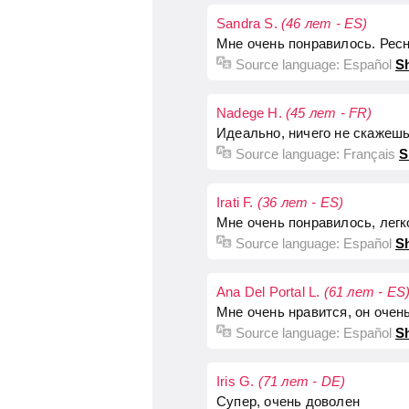
Sandra S.
(46 лет - ES)
Мне очень понравилось. Рес
Source language:
Español
Sh
Nadege H.
(45 лет - FR)
Идеально, ничего не скажешь
Source language:
Français
S
Irati F.
(36 лет - ES)
Мне очень понравилось, легк
Source language:
Español
Sh
Ana Del Portal L.
(61 лет - ES
Мне очень нравится, он очен
Source language:
Español
Sh
Iris G.
(71 лет - DE)
Супер, очень доволен