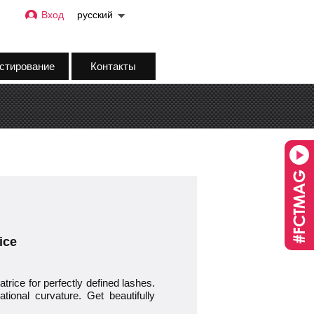
Вход
русский
стирование
Контакты
ice
ice for perfectly defined lashes.
tional curvature. Get beautifully