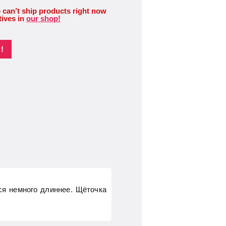
 can’t ship products right now
tives in
our shop!
!
ся немного длиннее. Щёточка