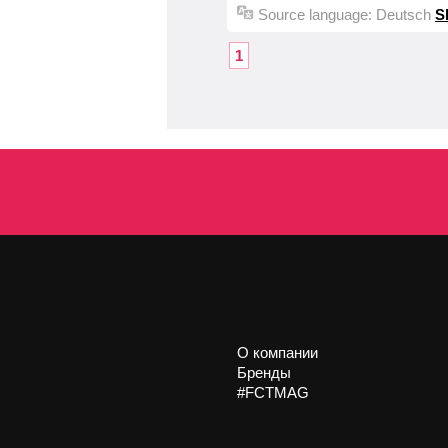
Source language:
Deutsch
S
1
О компании
Бренды
#FCTMAG