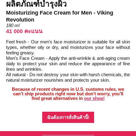
ผลิตภัณฑ์บำรุงผิว
Moisturizing Face Cream for Men - Viking
Revolution
180 ml
41 000 คะแนน
Feel fresh - Our men’s face moisturizer is suitable for all skin
types, whether oily or dry, and moisturizes your face without
feeling greasy.
Men’s Face Cream - Apply the anti-wrinkle & anti-aging cream
daily to protect your skin and reduce the appearance of fine
lines and wrinkles.
All natural - Do not destroy your skin with harsh chemicals, the
natural moisturizer nourishes and protects your skin.
Because of recent changes in U.S. customs rules, we
can’t ship products right now but don’t worry, you’ll
find great alternatives in
our shop!
ฉันต้องการสั่งสินค้านี้!