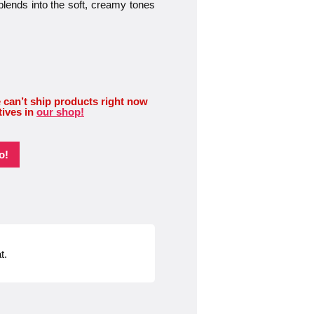
blends into the soft, creamy tones
 can’t ship products right now
tives in
our shop!
o!
t.