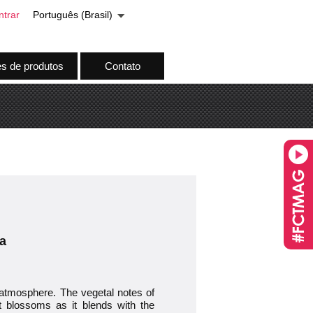
ntrar
Português (Brasil)
es de produtos
Contato
a
 atmosphere. The vegetal notes of
rt blossoms as it blends with the