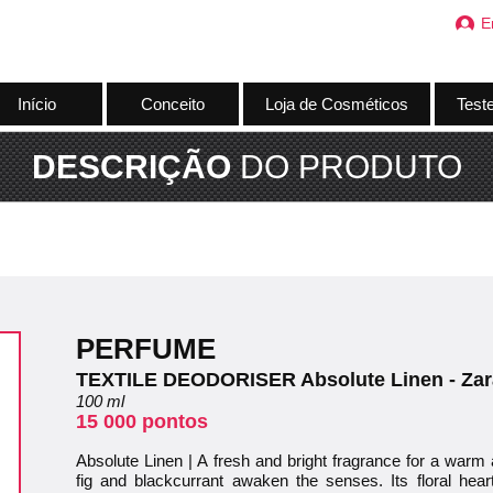
E
Início
Conceito
Loja de Cosméticos
Test
DESCRIÇÃO
DO PRODUTO
PERFUME
TEXTILE DEODORISER Absolute Linen - Zar
100 ml
15 000 pontos
Absolute Linen | A fresh and bright fragrance for a warm
fig and blackcurrant awaken the senses. Its floral hea