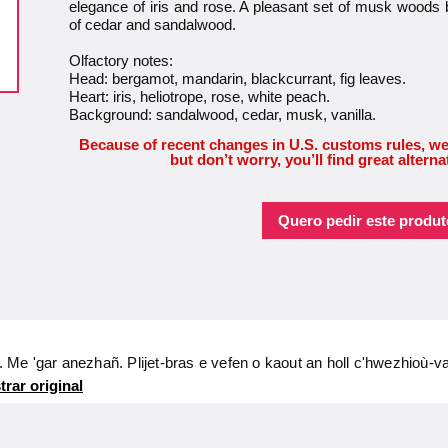
elegance of iris and rose. A pleasant set of musk woods 
of cedar and sandalwood.
Olfactory notes:
Head: bergamot, mandarin, blackcurrant, fig leaves.
Heart: iris, heliotrope, rose, white peach.
Background: sandalwood, cedar, musk, vanilla.
Because of recent changes in U.S. customs rules, we
but don’t worry, you’ll find great alterna
Quero pedir este produt
Me 'gar anezhañ. Plijet-bras e vefen o kaout an holl c'hwezhioù-va
rar original