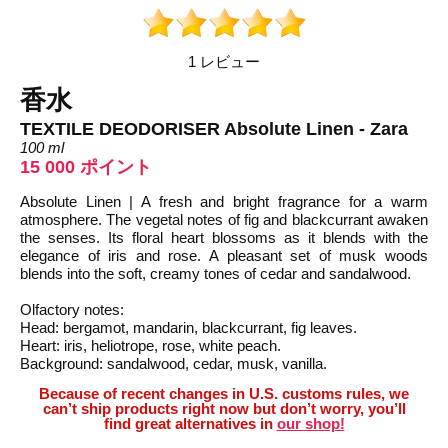
1 レビュー
香水
TEXTILE DEODORISER Absolute Linen - Zara
100 ml
15 000 ポイント
Absolute Linen | A fresh and bright fragrance for a warm
atmosphere. The vegetal notes of fig and blackcurrant awaken
the senses. Its floral heart blossoms as it blends with the
elegance of iris and rose. A pleasant set of musk woods
blends into the soft, creamy tones of cedar and sandalwood.
Olfactory notes:
Head: bergamot, mandarin, blackcurrant, fig leaves.
Heart: iris, heliotrope, rose, white peach.
Background: sandalwood, cedar, musk, vanilla.
Because of recent changes in U.S. customs rules, we
can’t ship products right now but don’t worry, you’ll
find great alternatives in
our shop!