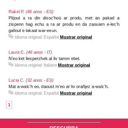
Rakel P.
(46 anos - ES)
Plijout a ra din disoc'hoù ar produ, met an pakad a
zispenn hag echu a ra ar produ en da zaouarn e-lec'h
gallout e lakaat war-eeun.
Idioma original:
Español
Mostrar original
Laura C.
(46 anos - IT)
N'eo ket liesperzhek al liv tamm ebet.
Idioma original:
Italiano
Mostrar original
Lucia C.
(32 anos - ES)
Mat a-walc'h eo, daoust m'eo ar liv orañjez a-walc'h.
Idioma original:
Español
Mostrar original
1